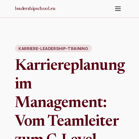
Zum Hauptinhalt springen
leadershipschool.eu
KARRIERE-LEADERSHIP-TRAINING
Karriereplanung
im
Management:
Vom Teamleiter