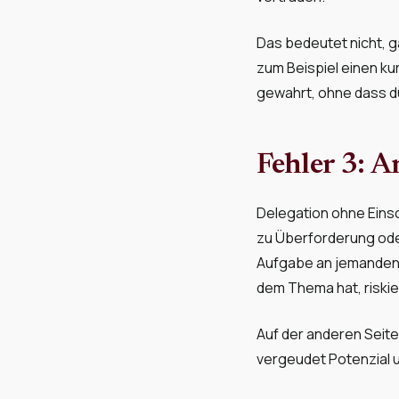
Das bedeutet nicht, 
zum Beispiel einen ku
gewahrt, ohne dass du
Fehler 3: A
Delegation ohne Eins
zu Überforderung ode
Aufgabe an jemanden d
dem Thema hat, riskie
Auf der anderen Seit
vergeudet Potenzial u