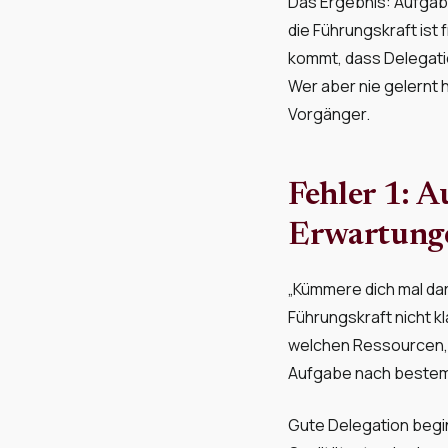
Das Ergebnis: Aufgab
die Führungskraft ist 
kommt, dass Delegatio
Wer aber nie gelernt h
Vorgänger.
Fehler 1: A
Erwartung
„Kümmere dich mal dar
Führungskraft nicht k
welchen Ressourcen, d
Aufgabe nach bestem W
Gute Delegation begin