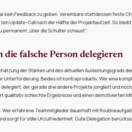
gar kein Feedback zu geben. Vereinbare stattdessen feste C
rzen Update-Call nach der Hälfte der Projektlaufzeit. So blei
 permanent „über die Schulter schaust".
n die falsche Person delegieren
chätzung der Stärken und des aktuellen Auslastungsgrads der
r Unterforderung. Beides ist kontraproduktiv. Wer eine komp
elegiert, der gerade drei andere Projekte jongliert und noch
rt qualitativ schlechte Ergebnisse und einen demotivierten M
e: Wer erfahrene Teammitglieder dauerhaft mit Routineaufgab
nd sorgt für stille Unzufriedenheit. Gute Delegation berücksic