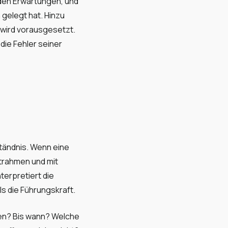
den Erwartungen, und
 gelegt hat. Hinzu
 wird vorausgesetzt.
die Fehler seiner
ständnis. Wenn eine
itrahmen und mit
terpretiert die
s die Führungskraft.
den? Bis wann? Welche