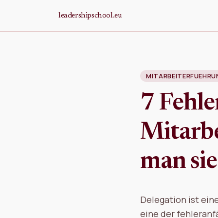
Zum Hauptinhalt springen
leadershipschool.eu
MITARBEITERFUEHR
7 Fehle
Mitarbe
man sie
Delegation ist ein
eine der fehleranfä