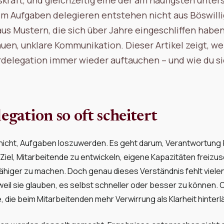
m Aufgaben delegieren entstehen nicht aus Böswilli
aus Mustern, die sich über Jahre eingeschliffen habe
en, unklare Kommunikation. Dieser Artikel zeigt, we
rdelegation immer wieder auftauchen – und wie du s
ation so oft scheitert
nicht, Aufgaben loszuwerden. Es geht darum, Verantwortung
Ziel, Mitarbeitende zu entwickeln, eigene Kapazitäten freiz
ähiger zu machen. Doch genau dieses Verständnis fehlt viele
weil sie glauben, es selbst schneller oder besser zu können. 
, die beim Mitarbeitenden mehr Verwirrung als Klarheit hinterl