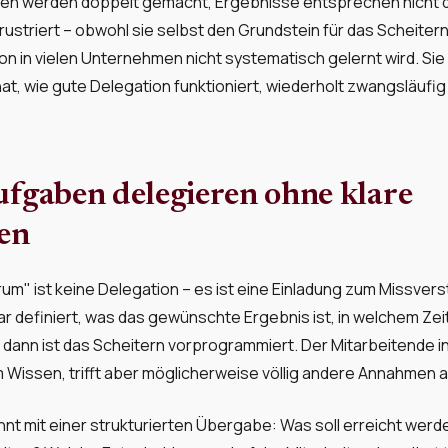
en werden doppelt gemacht, Ergebnisse entsprechen nicht 
frustriert – obwohl sie selbst den Grundstein für das Scheitern
n in vielen Unternehmen nicht systematisch gelernt wird. Sie
at, wie gute Delegation funktioniert, wiederholt zwangsläufig 
ufgaben delegieren ohne klare
en
um" ist keine Delegation – es ist eine Einladung zum Missver
lar definiert, was das gewünschte Ergebnis ist, in welchem Ze
ann ist das Scheitern vorprogrammiert. Der Mitarbeitende in
issen, trifft aber möglicherweise völlig andere Annahmen al
nt mit einer strukturierten Übergabe: Was soll erreicht wer