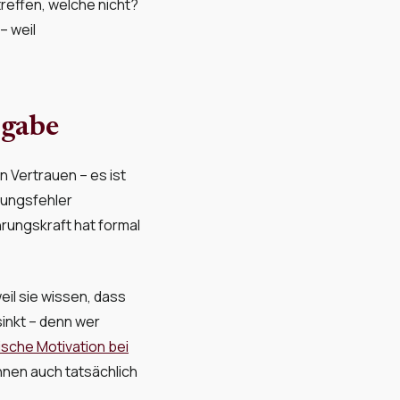
reffen, welche nicht?
– weil
rgabe
n Vertrauen – es ist
rungsfehler
rungskraft hat formal
eil sie wissen, dass
sinkt – denn wer
sische Motivation bei
nen auch tatsächlich