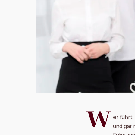
W
er führt
und gar 
Führungs