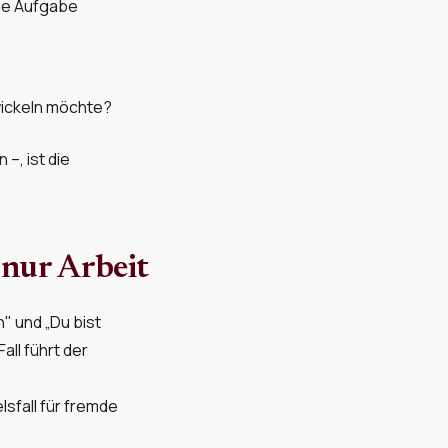
die Aufgabe
wickeln möchte?
–, ist die
 nur Arbeit
" und „Du bist
all führt der
e
lsfall für fremde