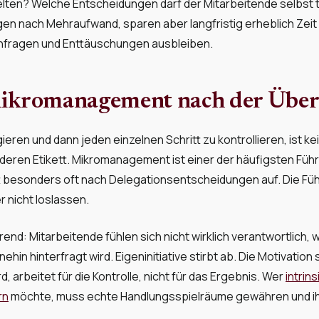
lten? Welche Entscheidungen darf der Mitarbeitende selbst t
ngen nach Mehraufwand, sparen aber langfristig erheblich Zeit 
hfragen und Enttäuschungen ausbleiben.
Mikromanagement nach der Übe
eren und dann jeden einzelnen Schritt zu kontrollieren, ist kei
nderen Etikett. Mikromanagement ist einer der häufigsten Füh
tt besonders oft nach Delegationsentscheidungen auf. Die Füh
 nicht loslassen.
rend: Mitarbeitende fühlen sich nicht wirklich verantwortlich, w
hin hinterfragt wird. Eigeninitiative stirbt ab. Die Motivation 
, arbeitet für die Kontrolle, nicht für das Ergebnis. Wer
intrin
rn
möchte, muss echte Handlungsspielräume gewähren und ih