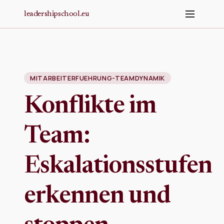
Zum Hauptinhalt springen
leadershipschool.eu
MITARBEITERFUEHRUNG-TEAMDYNAMIK
Konflikte im
Team:
Eskalationsstufen
erkennen und