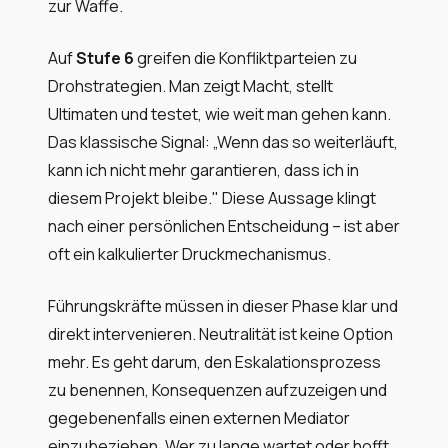
zur Waffe.
Auf
Stufe 6
greifen die Konfliktparteien zu
Drohstrategien. Man zeigt Macht, stellt
Ultimaten und testet, wie weit man gehen kann.
Das klassische Signal: „Wenn das so weiterläuft,
kann ich nicht mehr garantieren, dass ich in
diesem Projekt bleibe." Diese Aussage klingt
nach einer persönlichen Entscheidung – ist aber
oft ein kalkulierter Druckmechanismus.
Führungskräfte müssen in dieser Phase klar und
direkt intervenieren. Neutralität ist keine Option
mehr. Es geht darum, den Eskalationsprozess
zu benennen, Konsequenzen aufzuzeigen und
gegebenenfalls einen externen Mediator
einzubeziehen. Wer zu lange wartet oder hofft,