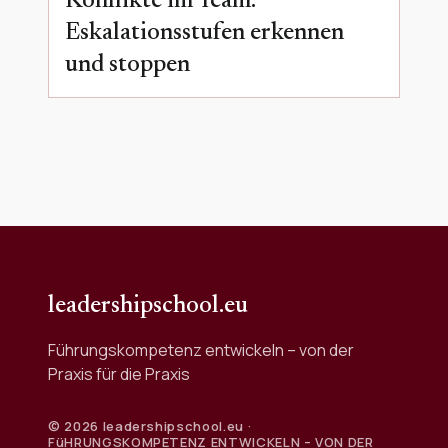
Konflikte im Team:
Eskalationsstufen erkennen
und stoppen
leadershipschool.eu
Führungskompetenz entwickeln – von der
Praxis für die Praxis
© 2026 leadershipschool.eu ·
FüHRUNGSKOMPETENZ ENTWICKELN – VON DER